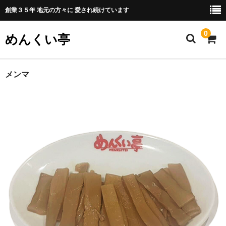
​創業３５年 地元の方々に 愛され続けています
0
めんくい亭
ホーム
メンマ
メニュー
冷凍販売 商品一覧
おすすめ商品
めんくい亭について
カート